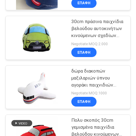
Porsche αστυνομίας
ΈΛΕΓΧΟΣ
ΕΠΑΦΉ
30cm παρόντα
30cm πράσινα παιχνίδια
ΜΑΣ
βελούδου αυτοκινήτων
ΕΛΆΤΕ
κινούμενων σχεδίων
ΣΕ
παιδιών γεμισμένα
Negotiate MOQ:2.000
άμιλλα μοντέρνα
ΕΠΑΦΉ
ΕΠΑΦΉ
ΜΕ
δώρα διακοπών
μαξιλαριών ύπνου
ΕΙΔΉΣΕΙΣ
αγοράκι παιχνιδιών
βελούδου αεροπλάνων
Negotiate MOQ:1000
30cm που
ΖΗΤΉΣΤΕ
ΕΠΑΦΉ
προσαρμόζονται
ΈΝΑ
Πολυ σκοπός 30cm
ΑΠΌΣΠΑΣΜΑ
γεμισμένα παιχνίδια
βελούδου κινούμενων