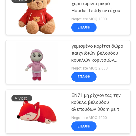
χαριτωμένο μικρό
Hoodie Teddy αντέχουν
το μαξιλάρι ύπνου
Negotiate MOQ:1000
κοριτσιών παιχνιδιών
ΕΠΑΦΉ
βελούδου
γεμισμένο κορίτσι δώρο
παιχνιδιών βελούδου
κουκλών κοριτσιών
30cm αφρικανικό για την
Negotiate MOQ:2.000
ημέρα των παιδιών
ΕΠΑΦΉ
EN71 μη ρίχνοντας την
κούκλα βελούδου
αλεπούδων 30cm με την
κάτω πλήρωση
Negotiate MOQ:1000
βαμβακιού
ΕΠΑΦΉ