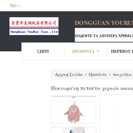
Τηλ.::
DONGGUAN YOURUN 
ΞΟΔΕΨΤΕ ΤΑ ΛΙΓΌΤΕΡΑ ΧΡΉΜΑ
Ο ΚΑΤΑΣΚΕΥΑΣΤΉΣ ΠΑΙΧΝΙ
<
ΣΠΊΤΙ
ΠΡΟΪΌΝΤΑ
ΠΕΡΊΠΟΥ 
Αρχική Σελίδα
Προϊόντα
παιχνίδια
Πυκνωμένη πετσέτα χεριών οικια