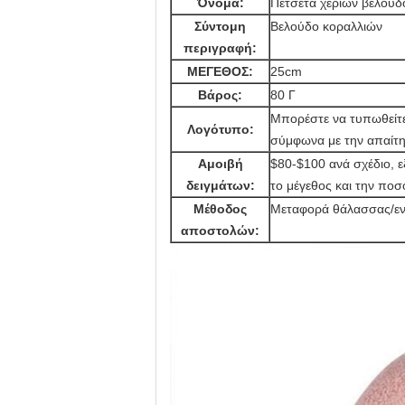
Όνομα:
Πετσέτα χεριών βελούδ
Σύντομη
Βελούδο κοραλλιών
περιγραφή:
ΜΕΓΕΘΟΣ:
25cm
Βάρος:
80 Γ
Μπορέστε να τυπωθείτε 
Λογότυπο:
σύμφωνα με την απαίτ
Αμοιβή
$80-$100 ανά σχέδιο, ε
δειγμάτων:
το μέγεθος και την ποσ
Μέθοδος
Μεταφορά θάλασσας/εν
αποστολών: