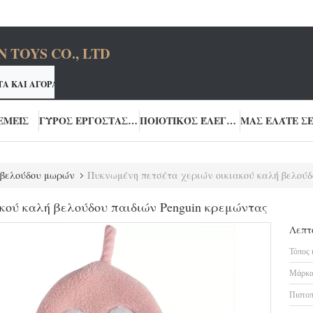
TOYS CO., LTD
ΤΑ ΚΑΙ ΑΓΟΡΆΣΤΕ ΤΑ ΚΑΛΎΤΕΡΑ ΠΡΟΪΌΝΤΑ
ΤΗ ΜΙΑΣ ΣΤΆΣΗΣ Λ
ΔΙΏΝ ΒΕΛΟΎΔΟΥ YOURUN CUSTON ΠΑΡΈΧΕΙ
ΕΜΕΊΣ
ΓΎΡΟΣ ΕΡΓΟΣΤΑΣΊΩΝ
ΠΟΙΟΤΙΚΌΣ ΈΛΕΓΧΟΣ
 βελούδου μωρών
Πυκνωμένη πετσέτα χεριών οικιακού καλή βελούδ
κού καλή βελούδου παιδιών Penguin κρεμώντας
Λεπτ
Τόπος 
Μάρκα
Πιστοπ