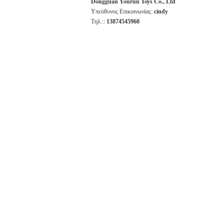
Dongguan Yourun Toys Co., Ltd
Υπεύθυνος Επικοινωνίας:
cindy
Τηλ.::
13874545960
ΆΛΛΑ ΠΡΟΪΌΝΤΑ
Τρισδιάστατα
Το πρόωρο κρεβάτι