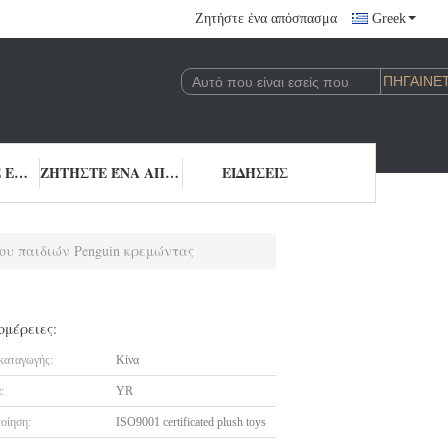
Ζητήστε ένα απόσπασμα
Greek
ΎΣΗ
ΜΑΣ ΕΛΆΤΕ ΣΕ ΕΠΑΦΉ ΜΕ
ΖΗΤΉΣΤΕ ΈΝΑ ΑΠΌΣΠΑΣΜΑ
ΕΙΔΉΣΕΙΣ
ου παιδιών Penguin κρεμώντας
ομέρειες:
καταγωγής:
Κίνα
:
YR
οίηση:
ISO9001 certificated plush toys