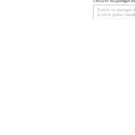
Στείλετε το ερώτημά σα
μαξιλάρι βελούδου
3-6 εκπαιδευτικά
Νεογέννητο αντι