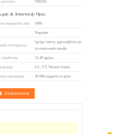
 μοντέλου:
YR0341
ωμής & Αποστολής Όροι:
τα παραγγελίας min:
1000
Negotiate
1pc/pp τσάντα, χαρτοκιβώτιο για
ασία λεπτομέρειες:
τη συσκευασία outsdie
 παράδοσης:
25-40 ημέρες
ληρωμής:
L/C, T/T, Western Union
τητα προσφοράς:
30.000 κομμάτια το μήνα
Επικοινωνία