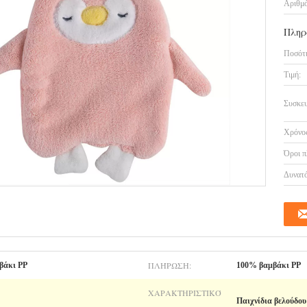
Αριθμό
Πληρ
Ποσότη
Τιμή:
Συσκευ
Χρόνος
Όροι π
Δυνατό
ΠΛΉΡΩΣΗ:
βάκι PP
100% βαμβάκι PP
ΧΑΡΑΚΤΗΡΙΣΤΙΚΌ
Παιχνίδια βελούδου