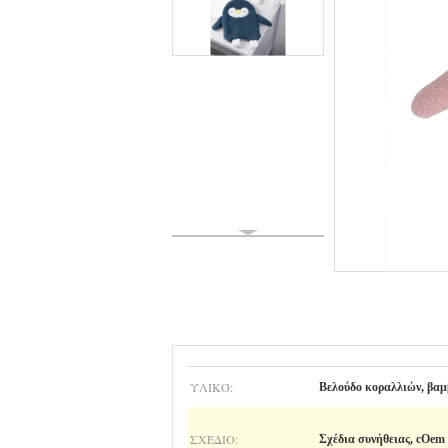
ΥΛΙΚΌ:
Βελούδο κοραλλιών, βαμ
ΣΧΈΔΙΟ:
Σχέδια συνήθειας, cOem