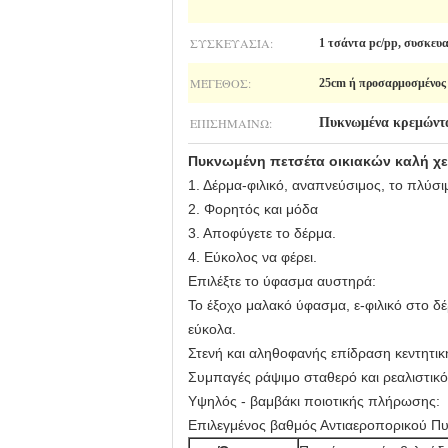
ΣΥΣΚΕΥΑΣΊΑ:
1 τσάντα pc/pp, συσκευ
ΜΈΓΕΘΟΣ:
25cm ή προσαρμοσμένος
ΕΠΙΣΗΜΑΊΝΩ:
Πυκνωμένα κρεμώντας
Πυκνωμένη πετσέτα οικιακών καλή χ
1. Δέρμα-φιλικό, αναπνεύσιμος, το πλύσι
2.
Φορητός και μόδα
3. Αποφύγετε το δέρμα.
4. Εύκολος να φέρει.
Επιλέξτε το ύφασμα αυστηρά:
Το έξοχο μαλακό ύφασμα, ε-φιλικό στο δ
εύκολα.
Στενή και αληθοφανής επίδραση κεντητικ
Συμπαγές ράψιμο σταθερό και ρεαλιστικό
Υψηλός - βαμβάκι ποιοτικής πλήρωσης:
Επιλεγμένος βαθμός Αντιαεροπορικού Πυρ