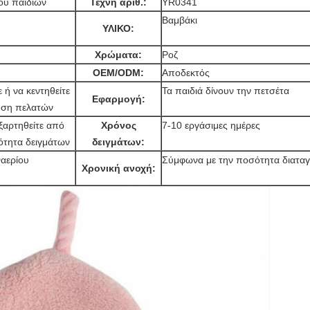
ου παιδιών
Τέχνη αριθ.:
YR0341
Βαμβάκι
ΥΛΙΚΟ:
Χρώματα:
Ροζ
OEM/ODM:
Αποδεκτός
ή να κεντηθείτε
Τα παιδιά δίνουν την πετσέτα
Εφαρμογή:
ηση πελατών
ξαρτηθείτε από
Χρόνος
7-10 εργάσιμες ημέρες
ότητα δειγμάτων
δειγμάτων:
αερίου
Σύμφωνα με την ποσότητα διατα
Χρονική ανοχή: