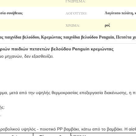
ΓΝΏΡΙΣΜΑ:
ΛΟΓΌΤΥΠΟ:
ασία συνήθειας
Λογότυπο πελάτη, 
ΧΡΏΜΑ:
ροζ
 παιχνίδια βελούδου
Κρεμώντας παιχνίδια βελούδου Penguin
Πετσέτα χε
,
,
εριών παιδιών πετσετών βελούδου Penguin κρεμώντας
μο μηχανών, δεν εξασθενίζει.
έρμα, μετά από την υψηλής θερμοκρασίας επεξεργασία διακένωσης, η 
ής:
.
οβολικού υψηλός - ποιοτικό PP βαμβάκι, κάτω από το βαμβάκι. Η αίσθη