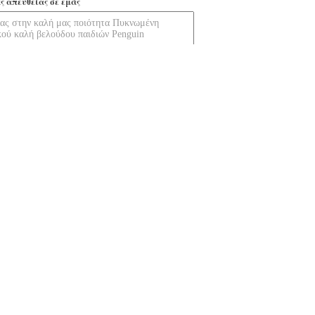
ς απευθείας σε εμάς
Επικοινωνία
θερμή χειμερινή
γεμισμένο γοργόνα