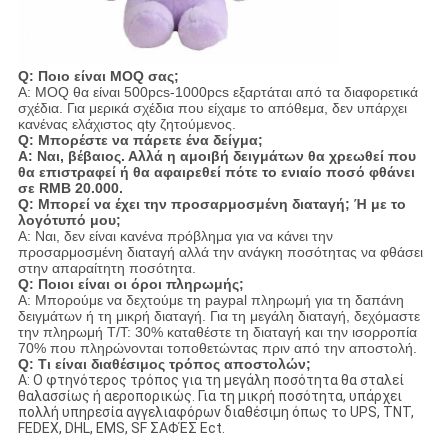
Q: Ποιο είναι MOQ σας;
Α: MOQ θα είναι 500pcs-1000pcs εξαρτάται από τα διαφορετικά
σχέδια. Για μερικά σχέδια που είχαμε το απόθεμα, δεν υπάρχει
κανένας ελάχιστος qty ζητούμενος.
Q: Μπορέστε να πάρετε ένα δείγμα;
Α: Ναι, βέβαιος. Αλλά η αμοιβή δειγμάτων θα χρεωθεί που
θα επιστραφεί ή θα αφαιρεθεί πότε το ενιαίο ποσό φθάνει
σε RMB 20.000.
Q: Μπορεί να έχει την προσαρμοσμένη διαταγή; Ή με το
λογότυπό μου;
Α: Ναι, δεν είναι κανένα πρόβλημα για να κάνει την
προσαρμοσμένη διαταγή αλλά την ανάγκη ποσότητας να φθάσει
στην απαραίτητη ποσότητα.
Q: Ποιοι είναι οι όροι πληρωμής;
Α: Μπορούμε να δεχτούμε τη paypal πληρωμή για τη δαπάνη
δειγμάτων ή τη μικρή διαταγή. Για τη μεγάλη διαταγή, δεχόμαστε
την πληρωμή T/T: 30% καταθέστε τη διαταγή και την ισορροπία
70% που πληρώνονται τοποθετώντας πριν από την αποστολή.
Q: Τι είναι διαθέσιμος τρόπος αποστολών;
Α: Ο φτηνότερος τρόπος για τη μεγάλη ποσότητα θα σταλεί
θαλασσίως ή αεροπορικώς. Για τη μικρή ποσότητα, υπάρχει
πολλή υπηρεσία αγγελιαφόρων διαθέσιμη όπως το UPS, TNT,
FEDEX, DHL, EMS, SF ΣΑΦΈΣ Ect.