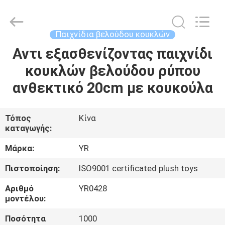
Dongguan
Yourun
Toys
Co.,
Ltd.
Παιχνίδια βελούδου κουκλών
All
Rights
Reserved.
Αντι εξασθενίζοντας παιχνίδι
ΣΠΊΤΙ
κουκλών βελούδου ρύπου
ΠΡΟΪΌΝΤΑ
ανθεκτικό 20cm με κουκούλα
ΠΕΡΊΠΟΥ
Τόπος
Κίνα
καταγωγής:
ΕΜΕΊΣ
Μάρκα:
YR
ΓΎΡΟΣ
Πιστοποίηση:
ISO9001 certificated plush toys
ΕΡΓΟΣΤΑΣΊΩΝ
Αριθμό
YR0428
μοντέλου:
ΠΟΙΟΤΙΚΌΣ
Ποσότητα
1000