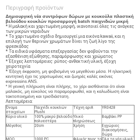
Περιγραφή προϊόντων
Δημιουργική νέα συντρόφων δώρων με κουκούλα πλαστική
βελούδου κουκλών προσαρμογή batch παιχνιδιών μικρή
* Η μαλακή και χαριτωμένη μορφή, ικανοποιεί όλες τις ανάγκες
των μικρών νεράιδων
* Το χαριτωμένο σχέδιο δημιουργεί μια εικόνα kawaii, και η
επιλογή των θερινών χρωμάτων δίνει τη ζωή λίγο της
φρεσκάδας
* Τα ειδικά υφάσματα επεξεργασίας δεν φοβούνται την
εξασθένιση εξώθησης, παραμόρφωσης και χρώματος
* Έξοχες λεπτομέρειες: ρύπος-ανθεκτική υλική, έξοχη
χειροτεχνία
*
Έξοχη έκφραση, μη φοβισμένη να μεγεθύνει μέσα. Η ηλεκτρική
κεντητική έχει τις χαριτωμένες και ζωηρές καλές εικόνες
expressins ANS.
* Η γενική πλήρωση είναι πλήρης, το χέρι αισθάνεται ότι είναι
μαλακός, μη εύκολος να παραμορφωθεί, και η καλωδίωση είναι
τακτοποιημένη και τρισδιάστατη.
Λεπτομέρεια:
Όνομα
Παιχνίδι κουκλών
Τέχνη αριθ.
YR0428
στοιχείων
Plushi
Κύριο υλικό
100% μακρύ βελούδο
Υλικό
Βαμβάκι PP
πολυεστέρα
πληρώσεως
Μέγεθος
20cm
Χρήση
Εγχώριες
διακοσμήσεις,
δώρα
MOQ
1000 PC
Φιλικός προς το
Όλα τα νέα υλικά