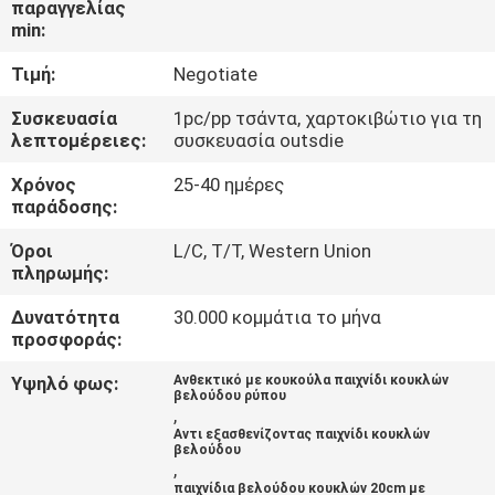
παραγγελίας
ΈΛΕΓΧΟΣ
min:
Τιμή:
Negotiate
ΜΑΣ
ΕΛΆΤΕ
Συσκευασία
1pc/pp τσάντα, χαρτοκιβώτιο για τη
λεπτομέρειες:
συσκευασία outsdie
ΣΕ
Χρόνος
25-40 ημέρες
ΕΠΑΦΉ
παράδοσης:
ΜΕ
Όροι
L/C, T/T, Western Union
πληρωμής:
ΕΙΔΉΣΕΙΣ
Δυνατότητα
30.000 κομμάτια το μήνα
προσφοράς:
ΖΗΤΉΣΤΕ
Υψηλό φως:
Ανθεκτικό με κουκούλα παιχνίδι κουκλών
βελούδου ρύπου
ΈΝΑ
,
Αντι εξασθενίζοντας παιχνίδι κουκλών
ΑΠΌΣΠΑΣΜΑ
βελούδου
,
παιχνίδια βελούδου κουκλών 20cm με