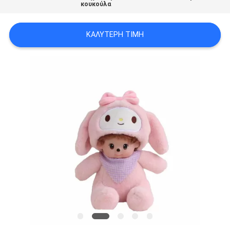
κουκούλα
SITEMAP
ΚΑΛΎΤΕΡΗ ΤΙΜΉ
PRIVACY
POLICY