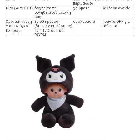
περιβάλλον
ΠΡΟΣΑΡΜΟΣΤΕ
δεχτείτε τη
χρώματα
Καθόλου avaible
συνήθεια ως ανάγκη
σας
Χρονική ανοχή
35-50 ημέρες
συσκευασία
Τσάντα OPP για
για τον όγκο
(διαπραγματεύσιμες)
κάθε μια
Πληρωμή
T/T, L/C, δυτικό
PAYPAL