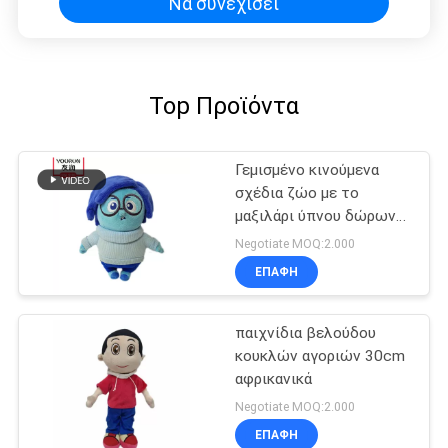
Να συνεχίσει
Top Προϊόντα
Γεμισμένο κινούμενα
σχέδια ζώο με το
μαξιλάρι ύπνου δώρων
των παιδιών γυαλιών
Negotiate MOQ:2.000
ΕΠΑΦΉ
παιχνίδια βελούδου
κουκλών αγοριών 30cm
αφρικανικά
Negotiate MOQ:2.000
ΕΠΑΦΉ