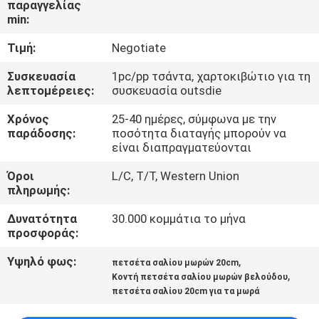
παραγγελίας
ΈΛΕΓΧΟΣ
min:
Τιμή:
Negotiate
ΜΑΣ
ΕΛΆΤΕ
Συσκευασία
1pc/pp τσάντα, χαρτοκιβώτιο για τη
λεπτομέρειες:
συσκευασία outsdie
ΣΕ
Χρόνος
25-40 ημέρες, σύμφωνα με την
ΕΠΑΦΉ
παράδοσης:
ποσότητα διαταγής μπορούν να
είναι διαπραγματεύονται
ΜΕ
Όροι
L/C, T/T, Western Union
πληρωμής:
ΕΙΔΉΣΕΙΣ
Δυνατότητα
30.000 κομμάτια το μήνα
προσφοράς:
ΖΗΤΉΣΤΕ
Υψηλό φως:
,
ΈΝΑ
πετσέτα σαλίου μωρών 20cm
,
Κοντή πετσέτα σαλίου μωρών βελούδου
ΑΠΌΣΠΑΣΜΑ
πετσέτα σαλίου 20cm για τα μωρά