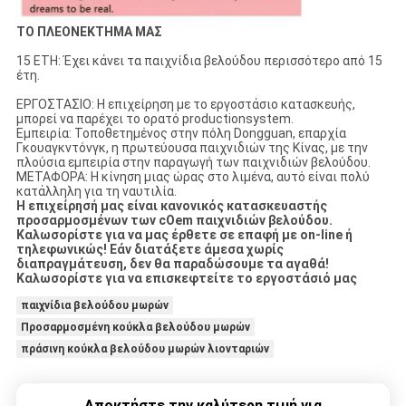
ΤΟ ΠΛΕΟΝΕΚΤΗΜΑ ΜΑΣ
15 ΕΤΗ: Έχει κάνει τα παιχνίδια βελούδου περισσότερο από 15
έτη.
ΕΡΓΟΣΤΑΣΙΟ: Η επιχείρηση με το εργοστάσιο κατασκευής,
μπορεί να παρέχει το ορατό productionsystem.
Εμπειρία: Τοποθετημένος στην πόλη Dongguan, επαρχία
Γκουαγκντόνγκ, η πρωτεύουσα παιχνιδιών της Κίνας, με την
πλούσια εμπειρία στην παραγωγή των παιχνιδιών βελούδου.
ΜΕΤΑΦΟΡΑ: Η κίνηση μιας ώρας στο λιμένα, αυτό είναι πολύ
κατάλληλη για τη ναυτιλία.
Η επιχείρησή μας είναι κανονικός κατασκευαστής
προσαρμοσμένων των cOem παιχνιδιών βελούδου.
Καλωσορίστε για να μας έρθετε σε επαφή με on-line ή
τηλεφωνικώς! Εάν διατάξετε άμεσα χωρίς
διαπραγμάτευση, δεν θα παραδώσουμε τα αγαθά!
Καλωσορίστε για να επισκεφτείτε το εργοστάσιό μας
παιχνίδια βελούδου μωρών
Προσαρμοσμένη κούκλα βελούδου μωρών
πράσινη κούκλα βελούδου μωρών λιονταριών
Αποκτήστε την καλύτερη τιμή για