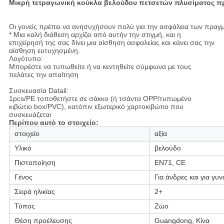
Οι γονείς πρέπει να ανησυχήσουν πολύ για την ασφάλεια των πραγμά
* Μια καλή διάθεση αρχίζει από αυτήν την στιγμή, και η
επιχείρησή της σας δίνει μια αίσθηση ασφαλείας και κάνει σας την
αίσθηση ευτυχησμένη.
Λογότυπο:
Μπορέστε να τυπωθείτε ή να κεντηθείτε σύμφωνα με τους
πελάτες την απαίτηση
Συσκευασία Datail:
1pcs/PE τοποθετήστε σε σάκκο (ή τσάντα OPP/τυπωμένο
κιβώτιο box/PVC), κατόπιν εξωτερικό χαρτοκιβώτιο που
συσκευάζεται
Περίπου αυτό το στοιχείο:
στοιχείο
αξία
Υλικό
βελούδο
Πιστοποίηση
EN71, CE
Γένος
Για άνδρες και για γυν
Σειρά ηλικίας
2+
Τύπος
Ζώο
Θέση προέλευσης
Guangdong, Κίνα