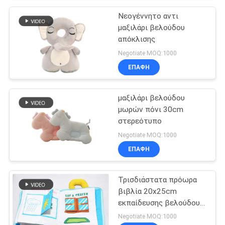
Νεογέννητο αντι
μαξιλάρι βελούδου
απόκλισης
Negotiate MOQ:1000
ΕΠΑΦΉ
μαξιλάρι βελούδου
μωρών πόνι 30cm
στερεότυπο
Negotiate MOQ:1000
ΕΠΑΦΉ
Τρισδιάστατα πρόωρα
βιβλία 20x25cm
εκπαίδευσης βελούδου
για το μωρό
Negotiate MOQ:1000