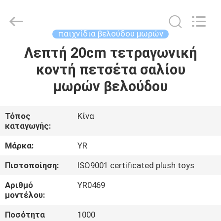
Dongguan
Yourun
Toys
Co.,
Ltd.
παιχνίδια βελούδου μωρών
All
Rights
Reserved.
Λεπτή 20cm τετραγωνική
ΣΠΊΤΙ
κοντή πετσέτα σαλίου
ΠΡΟΪΌΝΤΑ
μωρών βελούδου
ΠΕΡΊΠΟΥ
Τόπος
Κίνα
καταγωγής:
ΕΜΕΊΣ
Μάρκα:
YR
ΓΎΡΟΣ
Πιστοποίηση:
ISO9001 certificated plush toys
ΕΡΓΟΣΤΑΣΊΩΝ
Αριθμό
YR0469
μοντέλου:
ΠΟΙΟΤΙΚΌΣ
Ποσότητα
1000