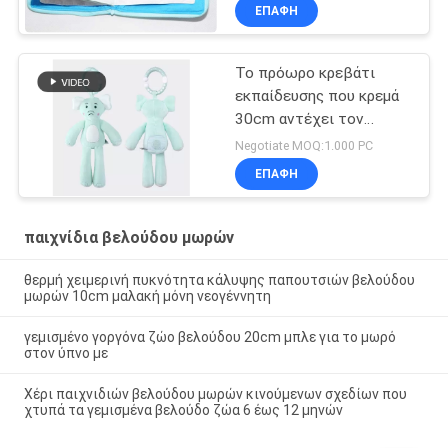
ΕΠΑΦΉ
Το πρόωρο κρεβάτι
εκπαίδευσης που κρεμά
30cm αντέχει τον
κτύπο αέρα
Negotiate MOQ:1.000 PC
ΕΠΑΦΉ
παιχνίδια βελούδου μωρών
θερμή χειμερινή πυκνότητα κάλυψης παπουτσιών βελούδου
μωρών 10cm μαλακή μόνη νεογέννητη
γεμισμένο γοργόνα ζώο βελούδου 20cm μπλε για το μωρό
στον ύπνο με
Χέρι παιχνιδιών βελούδου μωρών κινούμενων σχεδίων που
χτυπά τα γεμισμένα βελούδο ζώα 6 έως 12 μηνών