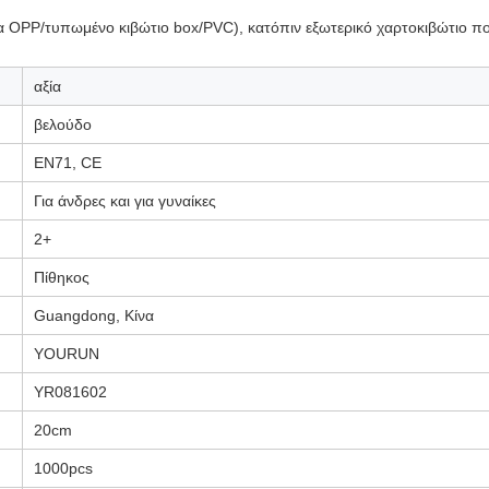
α OPP/τυπωμένο κιβώτιο box/PVC), κατόπιν εξωτερικό χαρτοκιβώτιο π
αξία
βελούδο
EN71, CE
Για άνδρες και για γυναίκες
2+
Πίθηκος
Guangdong, Κίνα
YOURUN
YR081602
20cm
1000pcs