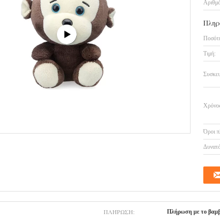
Αριθμό
Πληρ
Ποσότη
Τιμή:
Συσκευ
Χρόνος
Όροι π
Δυνατό
ΠΛΉΡΩΣΗ:
Πλήρωση με το βαμβ