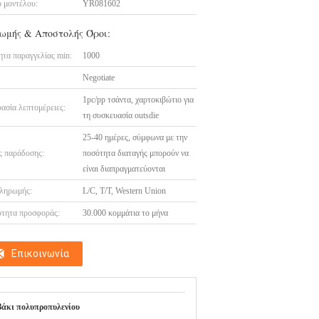
 μοντέλου:
YR081602
ωμής & Αποστολής Όροι:
τα παραγγελίας min:
1000
Negotiate
1pc/pp τσάντα, χαρτοκιβώτιο για
ασία λεπτομέρειες:
τη συσκευασία outsdie
25-40 ημέρες, σύμφωνα με την
 παράδοσης:
ποσότητα διαταγής μπορούν να
είναι διαπραγματεύονται
ληρωμής:
L/C, T/T, Western Union
τητα προσφοράς:
30.000 κομμάτια το μήνα
Επικοινωνία
άκι πολυπροπυλενίου