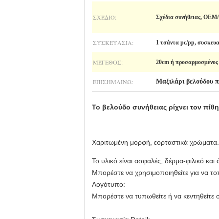
ΣΧΈΔΙΟ:
Σχέδια συνήθειας, OE
ΣΥΣΚΕΥΑΣΊΑ:
1 τσάντα pc/pp, συσκευ
ΜΈΓΕΘΟΣ:
20cm ή προσαρμοσμένος
ΕΠΙΣΗΜΑΊΝΩ:
Μαξιλάρι βελούδου 
Χαριτωμένη μορφή, εορταστικά χρώματα.
Το υλικό είναι ασφαλές, δέρμα-φιλικό και
Μπορέστε να χρησιμοποιηθείτε για να το
Λογότυπο:
Μπορέστε να τυπωθείτε ή να κεντηθείτε