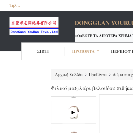
Τηλ.::
DONGGUAN YOURUN 
ΞΟΔΕΨΤΕ ΤΑ ΛΙΓΌΤΕΡΑ ΧΡΉΜΑ
Ο ΚΑΤΑΣΚΕΥΑΣΤΉΣ ΠΑΙΧΝΙ
<
ΣΠΊΤΙ
ΠΡΟΪΌΝΤΑ
ΠΕΡΊΠΟΥ 
Αρχική Σελίδα
Προϊόντα
Δώρο παιχ
Φιλικό μαξιλάρι βελούδου πιθή