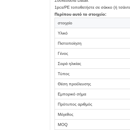
Συσκευασία Datail:
1pcs/PE τοποθετήστε σε σάκκο (ή τσάντ
Περίπου αυτό το στοιχείο:
στοιχείο
Υλικό
Πιστοποίηση
Γένος
Σειρά ηλικίας
Τύπος
Θέση προέλευσης
Εμπορικό σήμα
Πρότυπος αριθμός
Μέγεθος
MOQ