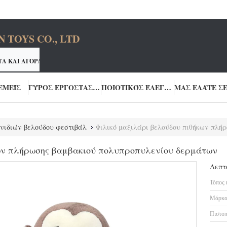
TOYS CO., LTD
ΤΑ ΚΑΙ ΑΓΟΡΆΣΤΕ ΤΑ ΚΑΛΎΤΕΡΑ ΠΡΟΪΌΝΤΑ
ΤΗ ΜΙΑΣ ΣΤΆΣΗΣ Λ
ΔΙΏΝ ΒΕΛΟΎΔΟΥ YOURUN CUSTON ΠΑΡΈΧΕΙ
ΕΜΕΊΣ
ΓΎΡΟΣ ΕΡΓΟΣΤΑΣΊΩΝ
ΠΟΙΟΤΙΚΌΣ ΈΛΕΓΧΟΣ
νιδιών βελούδου φεστιβάλ
Φιλικό μαξιλάρι βελούδου πιθήκων πλήρω
κων πλήρωσης βαμβακιού πολυπροπυλενίου δερμάτων
Λεπτ
Τόπος 
Μάρκα
Πιστοπ