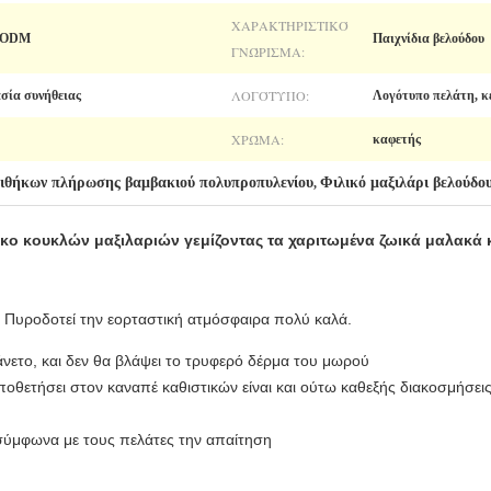
ΧΑΡΑΚΤΗΡΙΣΤΙΚΌ
M/ODM
Παιχνίδια βελούδου
ΓΝΏΡΙΣΜΑ:
ΛΟΓΌΤΥΠΟ:
ασία συνήθειας
Λογότυπο πελάτη, κ
ΧΡΏΜΑ:
καφετής
πιθήκων πλήρωσης βαμβακιού πολυπροπυλενίου
Φιλικό μαξιλάρι βελούδο
,
 Πυροδοτεί την εορταστική ατμόσφαιρα πολύ καλά.
 άνετο, και δεν θα βλάψει το τρυφερό δέρμα του μωρού
ποθετήσει στον καναπέ καθιστικών είναι και ούτω καθεξής διακοσμήσε
 σύμφωνα με τους πελάτες την απαίτηση