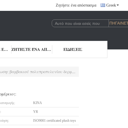
Ζητήστε ένα απόσπασμα
Greek
ΎΣΗ
ΜΑΣ ΕΛΆΤΕ ΣΕ ΕΠΑΦΉ ΜΕ
ΖΗΤΉΣΤΕ ΈΝΑ ΑΠΌΣΠΑΣΜΑ
ΕΙΔΉΣΕΙΣ
σης βαμβακιού πολυπροπυλενίου δερμάτων
ομέρειες:
καταγωγής:
ΚΙΝΑ
:
YR
οίηση:
ISO9001 certificated plush toys