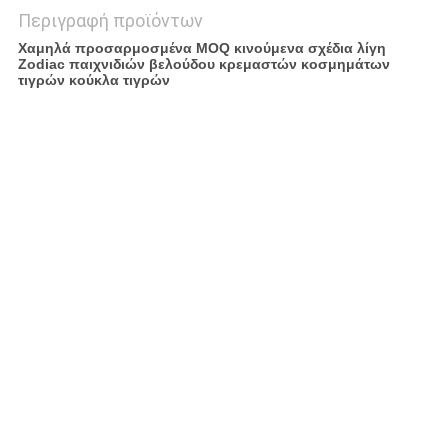
Περιγραφή προϊόντων
Χαμηλά προσαρμοσμένα MOQ κινούμενα σχέδια λίγη
Zodiac παιχνιδιών βελούδου κρεμαστών κοσμημάτων
τιγρών κούκλα τιγρών
98% παρόμοιος με τα έργα τέχνης ή τα σχέδιά σας
Γίνοντας από το υψηλής ποιότητας, huggable υλικό
βελούδου
Μέγεθος συνήθειας, χρώμα, μορφές, υλικά όλα τα φτερά
βασισμένα στις απαιτήσεις σας
Υψηλός - πλήρωση ποιοτικού PP βαμβακιού, έξοχος
φιλικός προς το περιβάλλον
Λεπτομέρειες και δείγματα υπόσχεσης τέλειες και
ικανοποιημένες
Υποστήριξη για την προσθήκη της ιδιωτικών ετικέτας και
της ετικέττας
1pcs χαμηλό MOQ για τη δοκιμή
Το όνειρό μας είναι να κάνουμε το σχέδιό σας να έρθει
αληθινός
Κατασκευασμένος στην Κίνα
Όλα τα νέα υλικά.
Ασφαλής και φιλικός προς το περιβάλλον
Επιφάνεια Washable
Κατάλληλος για πολύ καιρό: Ενήλικος
Μέτρα 6 ίντσα/15 εκατ.
Λογότυπο:
Μπορέστε να τυπωθείτε ή να κεντηθείτε σύμφωνα με τους
πελάτες την απαίτηση