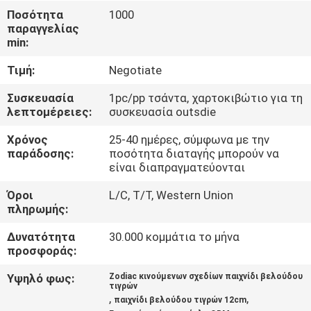
ΈΛΕΓΧΟΣ
Ποσότητα
1000
παραγγελίας
min:
ΜΑΣ
Τιμή:
Negotiate
ΕΛΆΤΕ
ΣΕ
Συσκευασία
1pc/pp τσάντα, χαρτοκιβώτιο για τη
λεπτομέρειες:
συσκευασία outsdie
ΕΠΑΦΉ
Χρόνος
25-40 ημέρες, σύμφωνα με την
ΜΕ
παράδοσης:
ποσότητα διαταγής μπορούν να
είναι διαπραγματεύονται
ΕΙΔΉΣΕΙΣ
Όροι
L/C, T/T, Western Union
πληρωμής:
ΖΗΤΉΣΤΕ
Δυνατότητα
30.000 κομμάτια το μήνα
προσφοράς:
ΈΝΑ
Υψηλό φως:
Zodiac κινούμενων σχεδίων παιχνίδι βελούδου
ΑΠΌΣΠΑΣΜΑ
τιγρών
,
,
παιχνίδι βελούδου τιγρών 12cm