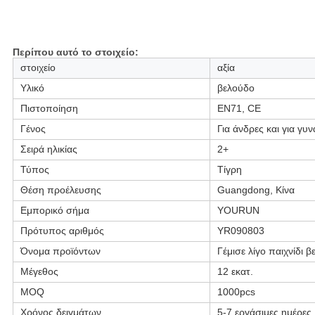
Συσκευασία Datail:
1pcs/PE τοποθετήστε σε σάκκο (ή τσάντα OPP/τυπωμένο
κιβώτιο box/PVC), κατόπιν εξωτερικό χαρτοκιβώτιο που
συσκευάζεται
Περίπου αυτό το στοιχείο:
στοιχείο
αξία
Υλικό
βελούδο
Πιστοποίηση
EN71, CE
Γένος
Για άνδρες και για γυν
Σειρά ηλικίας
2+
Τύπος
Τίγρη
Θέση προέλευσης
Guangdong, Κίνα
Εμπορικό σήμα
YOURUN
Πρότυπος αριθμός
YR090803
Όνομα προϊόντων
Γέμισε
λίγο παιχνίδι
Μέγεθος
12 εκατ.
MOQ
1000pcs
Χρόνος δειγμάτων
5-7 εργάσιμες ημέρες