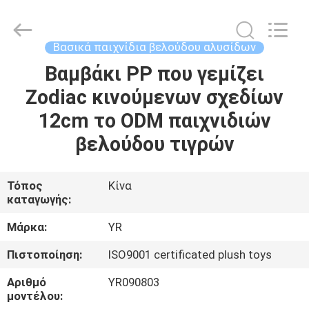
Dongguan
Yourun
Toys
Co.,
Ltd.
Βασικά παιχνίδια βελούδου αλυσίδων
All
Rights
Reserved.
Βαμβάκι PP που γεμίζει
ΣΠΊΤΙ
Zodiac κινούμενων σχεδίων
ΠΡΟΪΌΝΤΑ
12cm το ODM παιχνιδιών
βελούδου τιγρών
ΠΕΡΊΠΟΥ
ΕΜΕΊΣ
Τόπος
Κίνα
καταγωγής:
ΓΎΡΟΣ
Μάρκα:
YR
ΕΡΓΟΣΤΑΣΊΩΝ
Πιστοποίηση:
ISO9001 certificated plush toys
Αριθμό
YR090803
ΠΟΙΟΤΙΚΌΣ
μοντέλου: