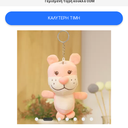
Γεμισμένη τίγρη κούκλα ODM
SITEMAP
ΚΑΛΎΤΕΡΗ ΤΙΜΉ
PRIVACY
POLICY