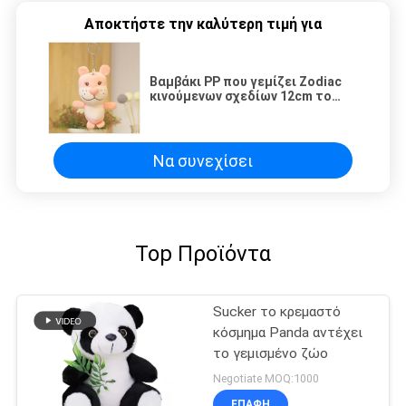
Αποκτήστε την καλύτερη τιμή για
Βαμβάκι PP που γεμίζει Zodiac
κινούμενων σχεδίων 12cm το
ODM παιχνιδιών βελούδου
τιγρών
Να συνεχίσει
Top Προϊόντα
Sucker το κρεμαστό
κόσμημα Panda αντέχει
το γεμισμένο ζώο
Negotiate MOQ:1000
ΕΠΑΦΉ