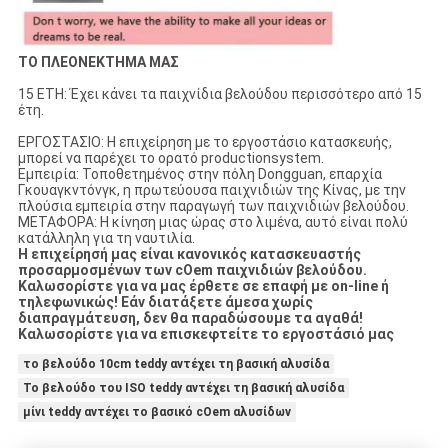
ΤΟ ΠΛΕΟΝΕΚΤΗΜΑ ΜΑΣ
15 ΕΤΗ: Έχει κάνει τα παιχνίδια βελούδου περισσότερο από 15
έτη.
ΕΡΓΟΣΤΑΣΙΟ: Η επιχείρηση με το εργοστάσιο κατασκευής,
μπορεί να παρέχει το ορατό productionsystem.
Εμπειρία: Τοποθετημένος στην πόλη Dongguan, επαρχία
Γκουαγκντόνγκ, η πρωτεύουσα παιχνιδιών της Κίνας, με την
πλούσια εμπειρία στην παραγωγή των παιχνιδιών βελούδου.
ΜΕΤΑΦΟΡΑ: Η κίνηση μιας ώρας στο λιμένα, αυτό είναι πολύ
κατάλληλη για τη ναυτιλία.
Η επιχείρησή μας είναι κανονικός κατασκευαστής
προσαρμοσμένων των cOem παιχνιδιών βελούδου.
Καλωσορίστε για να μας έρθετε σε επαφή με on-line ή
τηλεφωνικώς! Εάν διατάξετε άμεσα χωρίς
διαπραγμάτευση, δεν θα παραδώσουμε τα αγαθά!
Καλωσορίστε για να επισκεφτείτε το εργοστάσιό μας
το βελούδο 10cm teddy αντέχει τη βασική αλυσίδα
Το βελούδο του ISO teddy αντέχει τη βασική αλυσίδα
μίνι teddy αντέχει το βασικό cOem αλυσίδων