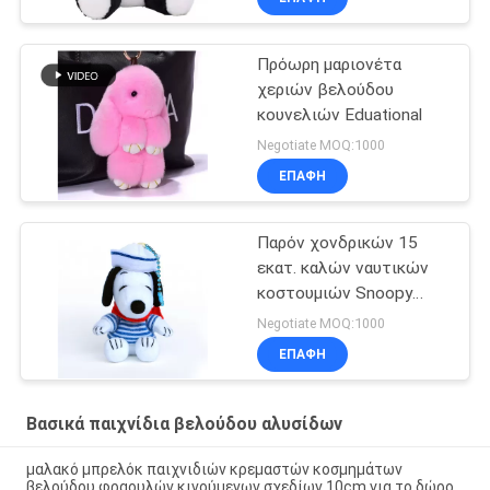
Πρόωρη μαριονέτα
χεριών βελούδου
κουνελιών Eduational
Negotiate MOQ:1000
ΕΠΑΦΉ
Παρόν χονδρικών 15
εκατ. καλών ναυτικών
κοστουμιών Snoopy
βελούδου βασικών
Negotiate MOQ:1000
αλυσίδων τσαντών
ΕΠΑΦΉ
μικρών παιδιών
κρεμαστών κοσμημάτων
Βασικά παιχνίδια βελούδου αλυσίδων
μαλακό μπρελόκ παιχνιδιών κρεμαστών κοσμημάτων
βελούδου φραουλών κινούμενων σχεδίων 10cm για το δώρο