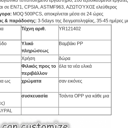
ραγωνικό τυποποιημένο εργαστήριο, 200 εξειδικευμένοι εργάτες
αι σε EN71, CPSIA, ASTMF963, ΑΖΩΤΟΎΧΟΣ ελεύθερος
γορα:
MOQ 500PCS, αποκρίνεται μέσα σε 24 ώρες
ας & παράδοσης:
3-5days της δειγματοληψίας, 35-45 ημέρες μ
ια
Τέχνη αριθ.
YR121402
ύδο
Υλικό
Βαμβάκι PP
πληρώσεως
Χρήση
δώρα
Φιλικός προς το
όλα τα νέα υλικά
περιβάλλον
εια ως
χρώματα
σαν εικόνες
συσκευασία
Τσάντα OPP για κάθε μια
ες)
PAYPAL