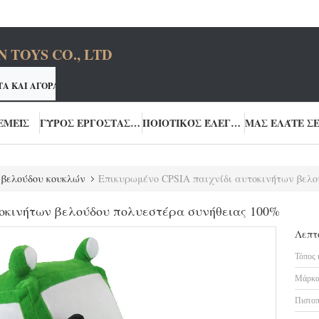
TOYS CO., LTD
ΤΑ ΚΑΙ ΑΓΟΡΆΣΤΕ ΤΑ ΚΑΛΎΤΕΡΑ ΠΡΟΪΌΝΤΑ
ΤΗ ΜΙΑΣ ΣΤΆΣΗΣ Λ
ΔΙΏΝ ΒΕΛΟΎΔΟΥ YOURUN CUSTON ΠΑΡΈΧΕΙ
ΕΜΕΊΣ
ΓΎΡΟΣ ΕΡΓΟΣΤΑΣΊΩΝ
ΠΟΙΟΤΙΚΌΣ ΈΛΕΓΧΟΣ
 βελούδου κουκλών
Επικυρωμένο CPSIA παιχνίδι αυτοκινήτων βελο
οκινήτων βελούδου πολυεστέρα συνήθειας 100%
Λεπτ
Τόπος 
Μάρκα
Πιστοπ