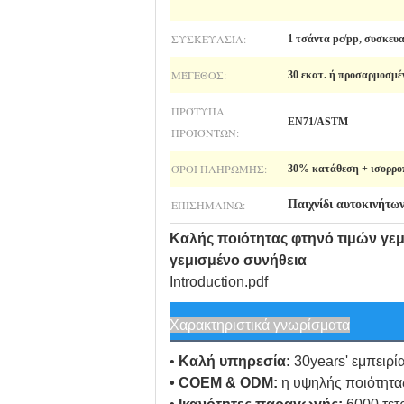
ΣΥΣΚΕΥΑΣΊΑ:
1 τσάντα pc/pp, συσκευ
ΜΈΓΕΘΟΣ:
30 εκατ. ή προσαρμοσμέ
ΠΡΌΤΥΠΑ
EN71/ASTM
ΠΡΟΪΌΝΤΩΝ:
ΌΡΟΙ ΠΛΗΡΩΜΉΣ:
30% κατάθεση + ισορρο
ΕΠΙΣΗΜΑΊΝΩ:
Παιχνίδι αυτοκινήτω
Καλής ποιότητας φτηνό τιμών γε
γεμισμένο συνήθεια
Introduction.pdf
Χαρακτηριστικά γνωρίσματα
•
Καλή υπηρεσία:
30years' εμπειρί
• COEM & ODM:
η υψηλής ποιότητας