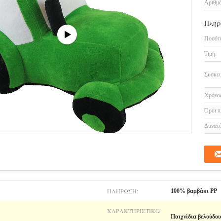
Αριθμό
Πληρ
Ποσότη
Τιμή:
Συσκευ
Χρόνος
Όροι π
Δυνατό
ΠΛΉΡΩΣΗ:
100% βαμβάκι PP
ΧΑΡΑΚΤΗΡΙΣΤΙΚΌ
Παιχνίδια βελούδου