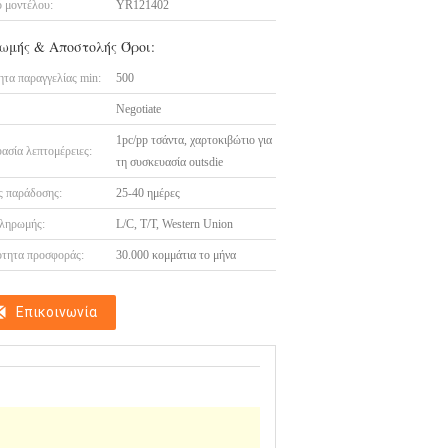
 μοντέλου:
YR121402
ωμής & Αποστολής Όροι:
τα παραγγελίας min:
500
Negotiate
1pc/pp τσάντα, χαρτοκιβώτιο για
ασία λεπτομέρειες:
τη συσκευασία outsdie
 παράδοσης:
25-40 ημέρες
ληρωμής:
L/C, T/T, Western Union
τητα προσφοράς:
30.000 κομμάτια το μήνα
Επικοινωνία