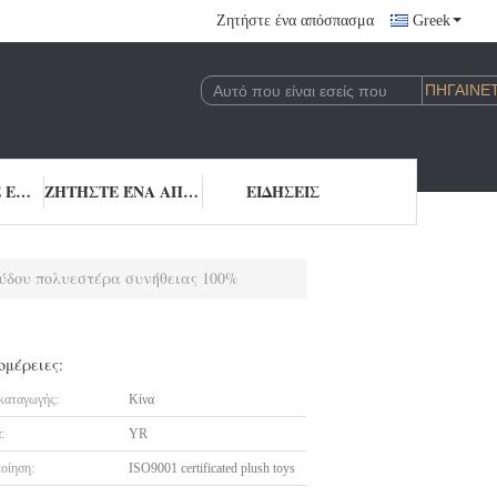
Ζητήστε ένα απόσπασμα
Greek
ΎΣΗ
ΜΑΣ ΕΛΆΤΕ ΣΕ ΕΠΑΦΉ ΜΕ
ΖΗΤΉΣΤΕ ΈΝΑ ΑΠΌΣΠΑΣΜΑ
ΕΙΔΉΣΕΙΣ
ύδου πολυεστέρα συνήθειας 100%
ομέρειες:
καταγωγής:
Κίνα
:
YR
οίηση:
ISO9001 certificated plush toys