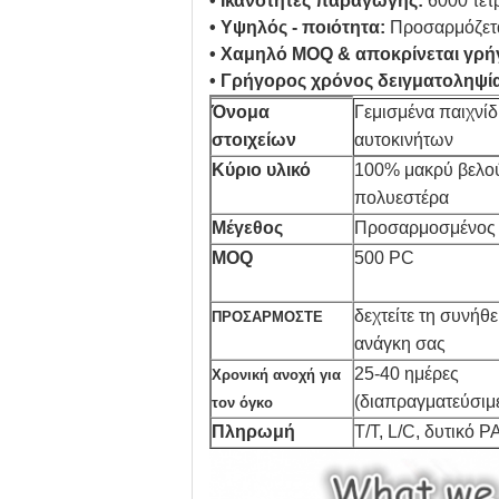
• Ικανότητες παραγωγής:
6000 τετ
• Υψηλός - ποιότητα:
Προσαρμόζετ
• Χαμηλό MOQ & αποκρίνεται γρή
• Γρήγορος χρόνος δειγματοληψί
Όνομα
Γεμισμένα παιχνίδ
στοιχείων
αυτοκινήτων
Κύριο υλικό
100% μακρύ βελο
πολυεστέρα
Μέγεθος
Προσαρμοσμένος
MOQ
500 PC
δεχτείτε τη συνήθ
ΠΡΟΣΑΡΜΟΣΤΕ
ανάγκη σας
25-40 ημέρες
Χρονική ανοχή για
(διαπραγματεύσιμ
τον όγκο
Πληρωμή
T/T, L/C, δυτικό 