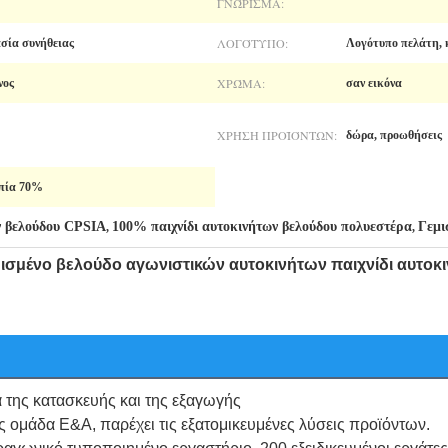
ΓΝΏΡΙΣΜΑ:
ΛΟΓΌΤΥΠΟ:
ασία συνήθειας
Λογότυπο πελάτη, 
ΧΡΏΜΑ:
νος
σαν εικόνα
ΧΡΉΣΗ ΠΡΟΪΌΝΤΩΝ:
δώρα, προωθήσεις
πία 70%
ν βελούδου CPSIA
100% παιχνίδι αυτοκινήτων βελούδου πολυεστέρα
Γεμι
,
,
μισμένο βελούδο αγωνιστικών αυτοκινήτων παιχνίδι αυτο
α της κατασκευής και της εξαγωγής
 ομάδα Ε&Α, παρέχει τις εξατομικευμένες λύσεις προϊόντων.