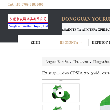
Τηλ.::
86-0769-81833006
DONGGUAN YOURUN 
ΞΟΔΕΨΤΕ ΤΑ ΛΙΓΌΤΕΡΑ ΧΡΉΜΑ
Ο ΚΑΤΑΣΚΕΥΑΣΤΉΣ ΠΑΙΧΝΙ
<
ΣΠΊΤΙ
ΠΡΟΪΌΝΤΑ
ΠΕΡΊΠΟΥ 
Αρχική Σελίδα
Προϊόντα
Παιχνίδια
Επικυρωμένο CPSIA παιχνίδι αυτ